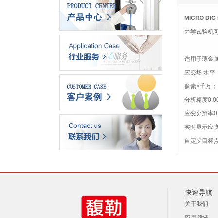
MICRO DI
力学试验机
适用于薄金
应变场 水平
像素≥千万；
分析精度0.0
应变分辨率0
实时显示应
自定义目标
快速导航
关于我们
应用领域