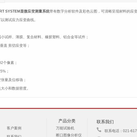
C RT SYSTEM显微应变测量系统
带有数字分析软件及彩色云图，可清晰呈现材料的应
可以测试应力应变曲线。
属小试样、薄膜、复合材料、橡胶塑料、铝合金等试件；
 垂直 剪切应变等；
02个像素；
.5%；
变张量及位移场；
点大小和数据密度。
产品分类
联系我们
客户案例
万能试验机
联系电话：021-61730
断口图像分析仪
联系我们