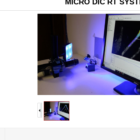
MICRO DIC RT SYS
1
2
3