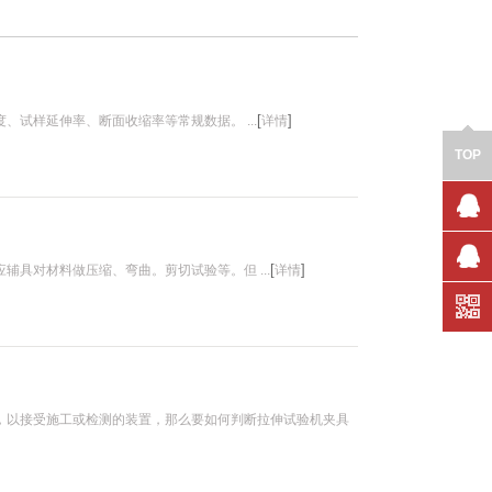
[
]
试样延伸率、断面收缩率等常规数据。 ...
详情
TOP
售前咨
询
[
]
具对材料做压缩、弯曲。剪切试验等。但 ...
详情
技术支
持
，以接受施工或检测的装置，那么要如何判断拉伸试验机夹具